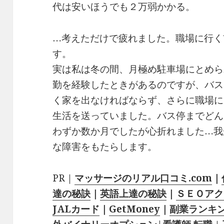
代は安いほうでも２万弱かかる。
…考えただけで疲れました。職場に行く
す。
実は私は冬の間、月極め駐車場にとめら
勤を経験したときがあるのですが、バス
く家を出なければならず、さらに職場に
生活を送っていました。バス停までどん
わずか数か月でしたが心折れました…我
な障害をもたらします。
PR｜
マッサージのリアル口コミ.com
｜
達の秘訣
｜
英語上達の秘訣
｜
ＳＥＯアク
JALカード
｜
GetMoney
｜
副業ランキ