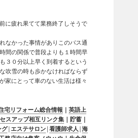
前に疲れ果てて業務終了しそうで
れなかった事情がありこのバス通
時間の関係で普段よりも１時間早
も３０分以上早く到着するという
な吹雪の時も歩かなければならず
が家にとって車のない生活は様々
住宅リフォーム総合情報
｜
英語上
セスアップ相互リンク集
｜
貯蓄
｜
ング
|
エステサロン
|
看護師求人
|
海