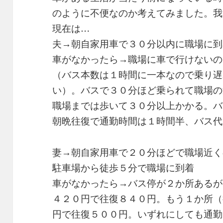
のように不便なのか考えてみました。我
現在は…
夫→朝自家用車で３０分以内に職場に到
車がなかったら→職場に車で行けないの
（バス本数は１時間に一本なので乗り遅
い）。バスで３０分ほど乗られて職場の
職場までは歩いて３０分以上かかる。バ
朝晩往復で通勤時間は１時間半、バス代
妻→朝自家用車で２０分ほどで職場近く
駐車場から徒歩５分で職場に到着
車がなかったら→バス停が２か所あるが
４２０円で往復８４０円。もう１か所（
円で往復５００円。いずれにしても通勤