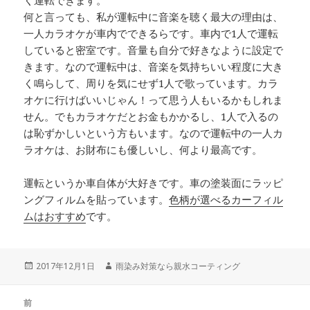
く運転できます。
何と言っても、私が運転中に音楽を聴く最大の理由は、
一人カラオケが車内でできるらです。車内で1人で運転
していると密室です。音量も自分で好きなように設定で
きます。なので運転中は、音楽を気持ちいい程度に大き
く鳴らして、周りを気にせず1人で歌っています。カラ
オケに行けばいいじゃん！って思う人もいるかもしれま
せん。でもカラオケだとお金もかかるし、1人で入るの
は恥ずかしいという方もいます。なので運転中の一人カ
ラオケは、お財布にも優しいし、何より最高です。
運転というか車自体が大好きです。車の塗装面にラッピ
ングフィルムを貼っています。
色柄が選べるカーフィル
ムはおすすめ
です。
投
2017年12月1日
作
雨染み対策なら親水コーティング
稿
成
日:
者
投
前